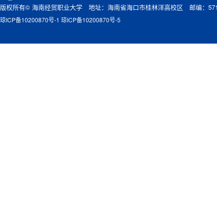
版权所有© 海南经贸职业大学 地址：海南省海口市桂林洋高校区 邮编：571
琼ICP备10200870号-1 琼ICP备10200870号-5