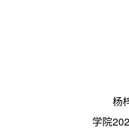
杨梓欣
学院2