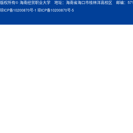
版权所有© 海南经贸职业大学 地址：海南省海口市桂林洋高校区 邮编：571
琼ICP备10200870号-1 琼ICP备10200870号-5