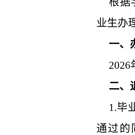
根据
业生办
一、
202
6
二、
1.
毕
通过的