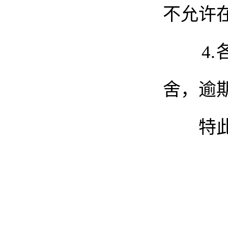
不允许
4.
舍，
逾
特此