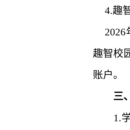
4.
趣
202
6
趣智
校
账户。
三
1.