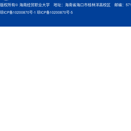
版权所有© 海南经贸职业大学 地址：海南省海口市桂林洋高校区 邮编：571
琼ICP备10200870号-1 琼ICP备10200870号-5