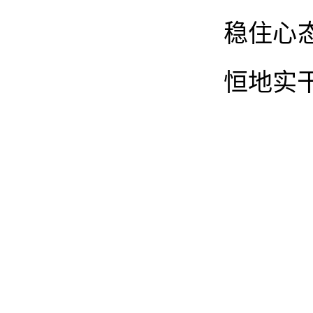
稳住心
恒地实