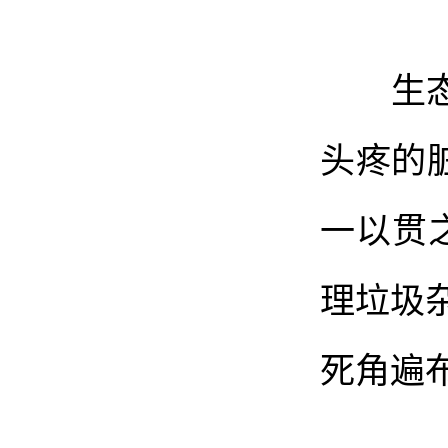
生态振
头疼的
一以贯
理垃圾
死角遍